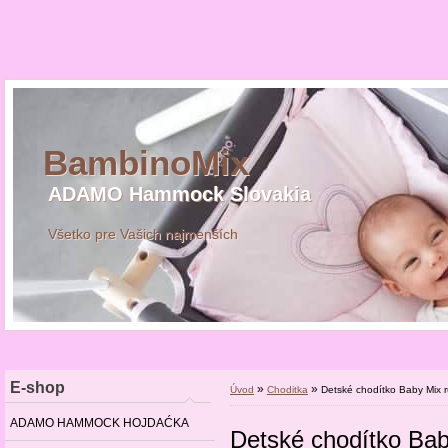
BambinoMix
ADAMO Hammock Slovakia
Všetko pre Vašich najmenších
E-shop
»
»
Úvod
Choditka
Detské chodítko Baby Mix 
ADAMO HAMMOCK HOJDAĆKA
Detské chodítko Bab