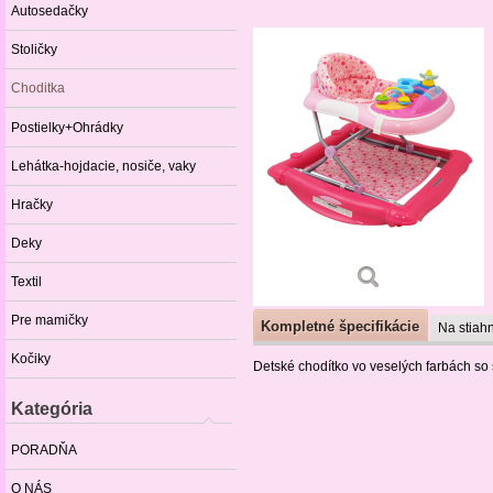
Autosedačky
Stoličky
Choditka
Postielky+Ohrádky
Lehátka-hojdacie, nosiče, vaky
Hračky
Deky
Textil
Pre mamičky
Kompletné špecifikácie
Na stiahn
Kočiky
Detské chodítko vo veselých farbách so
Kategória
PORADŇA
O NÁS